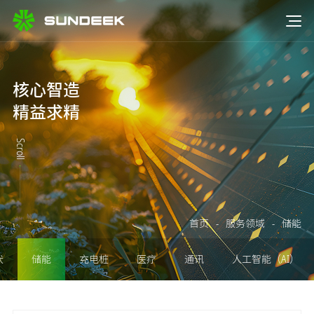
核心智造
精益求精
Scroll
首页
-
服务领域
-
储能
伏
储能
充电桩
医疗
通讯
人工智能（AI）