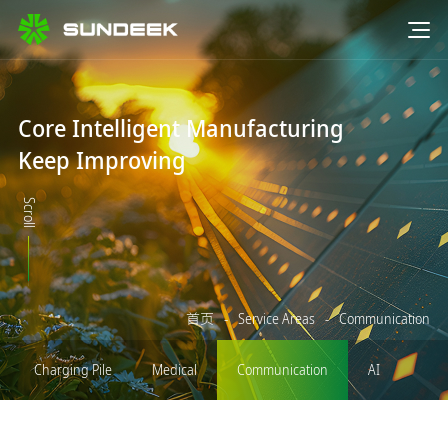
Core Intelligent Manufacturing
Keep Improving
Scroll
首页
-
Service Areas
-
Communication
Charging Pile
Medical
Communication
AI