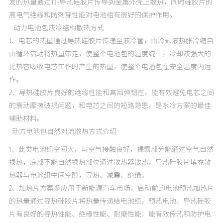
发的热量通过TIF导热硅胶片传导到金属外壳上散热，同时硅胶片的
高电气绝缘和防刺穿性能对电池组有很好的保护作用。
动力电池包液冷结构散热方式
1、电芯的热量通过导热硅胶片传递至液冷管，由冷却液热胀冷缩自
由循环流动将热量带走，使整个电池包的温度统一，冷却液强大的
比热容吸收电芯工作时产生的热量，使整个电池包在安全温度内运
作。
2、导热硅胶片良好的绝缘性能和高回弹韧性，能有效避免电芯之间
的震动摩擦破损问题，和电芯之间的短路隐患，是水冷方案的最佳
辅助材料。
动力电池包自然对流散热方式介绍
1、此类电池组空间大，与空气接触良好，裸露部分能通过空气自然
换热，底部不能自然换热部位通过散热器散热，导热硅胶片填充散
热器与电池组中间空隙，导热、减震、绝缘。
2、加热片方案多应用于新能源汽车市场，启动前的电池预热加热片
的热量通过导热硅胶片将热量传递给电池组，预热电池、导热硅胶
片有良好的导热性能、绝缘性能、耐磨性能，能有效传热和防护电