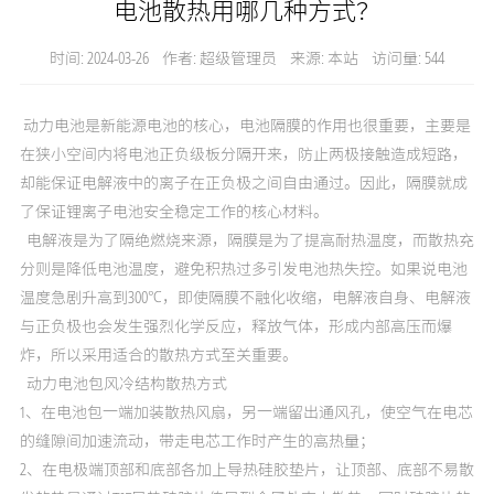
电池散热用哪几种方式？
时间: 2024-03-26 作者: 超级管理员 来源: 本站 访问量: 544
动力电池是新能源电池的核心，电池隔膜的作用也很重要，主要是
在狭小空间内将电池正负级板分隔开来，防止两极接触造成短路，
却能保证电解液中的离子在正负极之间自由通过。因此，隔膜就成
了保证锂离子电池安全稳定工作的核心材料。
电解液是为了隔绝燃烧来源，隔膜是为了提高耐热温度，而散热充
分则是降低电池温度，避免积热过多引发电池热失控。如果说电池
温度急剧升高到300℃，即使隔膜不融化收缩，电解液自身、电解液
与正负极也会发生强烈化学反应，释放气体，形成内部高压而爆
炸，所以采用适合的散热方式至关重要。
动力电池包风冷结构散热方式
1、在电池包一端加装散热风扇，另一端留出通风孔，使空气在电芯
的缝隙间加速流动，带走电芯工作时产生的高热量；
2、在电极端顶部和底部各加上导热硅胶垫片，让顶部、底部不易散