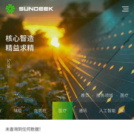
核心智造
精益求精
Scroll
首页
-
服务领域
-
医疗
伏
储能
充电桩
医疗
通讯
人工智能（AI）
未查询到任何数据！